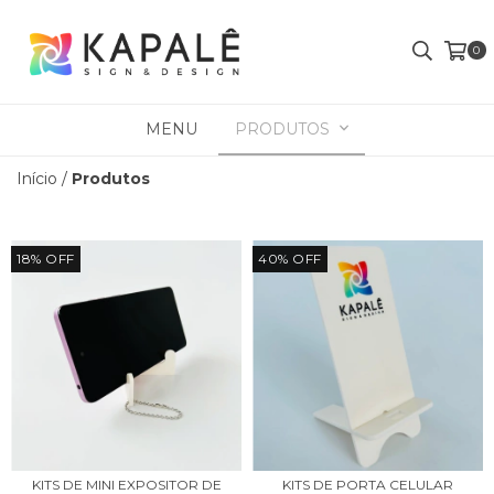
0
MENU
PRODUTOS
Início
/
Produtos
18
%
OFF
40
%
OFF
KITS DE MINI EXPOSITOR DE
KITS DE PORTA CELULAR