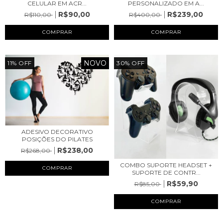
CELULAR EM ACR...
PERSONALIZADO EM A...
R$90,00
R$239,00
R$110,00
R$400,00
COMPRAR
COMPRAR
NOVO
11
%
OFF
30
%
OFF
ADESIVO DECORATIVO
POSIÇÕES DO PILATES
R$238,00
R$268,00
COMBO SUPORTE HEADSET +
COMPRAR
SUPORTE DE CONTR...
R$59,90
R$85,00