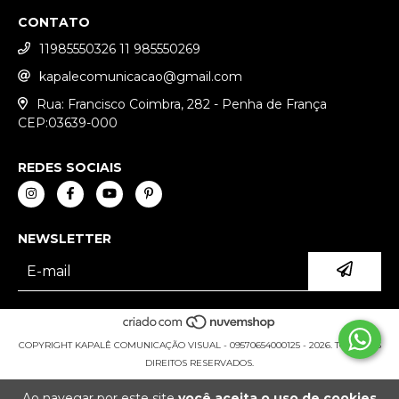
CONTATO
11985550326 11 985550269
kapalecomunicacao@gmail.com
Rua: Francisco Coimbra, 282 - Penha de França
CEP:03639-000
REDES SOCIAIS
NEWSLETTER
COPYRIGHT KAPALÊ COMUNICAÇÃO VISUAL - 09570654000125 - 2026. TODOS OS
DIREITOS RESERVADOS.
Ao navegar por este site
você aceita o uso de cookies