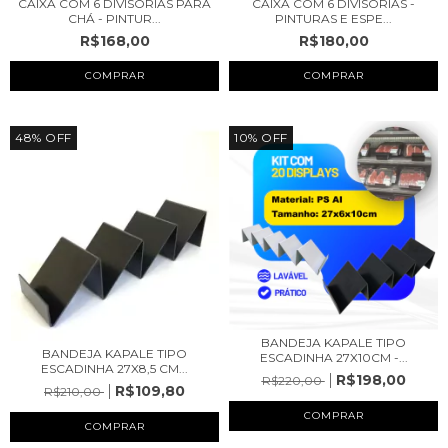
CAIXA COM 6 DIVISÓRIAS PARA
CAIXA COM 6 DIVISÓRIAS -
CHÁ - PINTUR...
PINTURAS E ESPE...
R$168,00
R$180,00
48
%
OFF
10
%
OFF
BANDEJA KAPALE TIPO
BANDEJA KAPALE TIPO
ESCADINHA 27X10CM -...
ESCADINHA 27X8,5 CM...
R$198,00
R$220,00
R$109,80
R$210,00
COMPRAR
COMPRAR