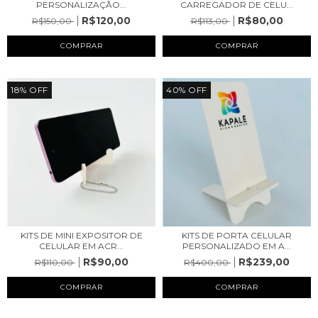
PERSONALIZAÇÃO...
CARREGADOR DE CELU...
R$120,00
R$80,00
R$150,00
R$113,00
COMPRAR
COMPRAR
18
%
OFF
40
%
OFF
KITS DE MINI EXPOSITOR DE
KITS DE PORTA CELULAR
CELULAR EM ACR...
PERSONALIZADO EM A...
R$90,00
R$239,00
R$110,00
R$400,00
COMPRAR
COMPRAR