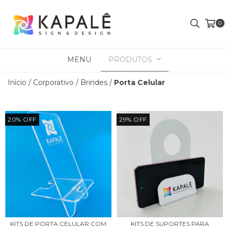
0
MENU
PRODUTOS
Início
/
Corporativo
/
Brindes
/
Porta Celular
20
%
OFF
29
%
OFF
KITS DE PORTA CELULAR COM
KITS DE SUPORTES PARA